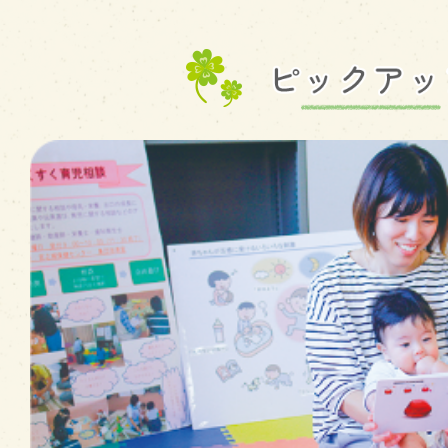
2
枚
目
の
ス
ラ
イ