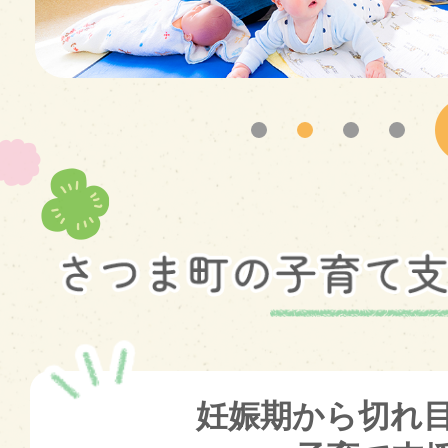
ラ
イ
ド
妊娠期から切れ