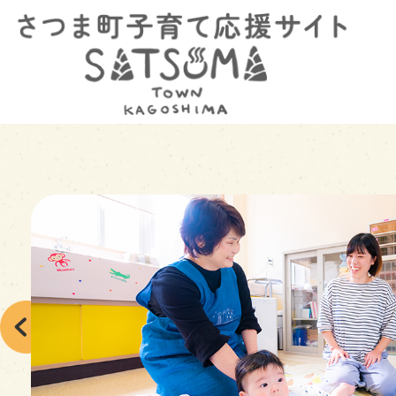
2
枚
目
の
ス