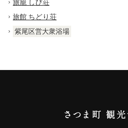
旅籠 しび荘
旅館 ちどり荘
紫尾区営大衆浴場
さ
つ