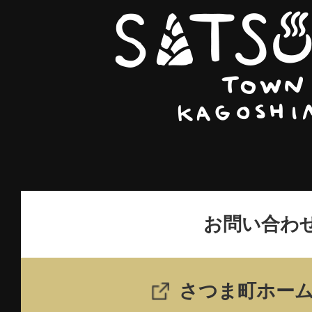
ま
町
観
光
サ
イ
ト
SATSUMA
TOWN
お問い合わ
KAGOSHIMA
さつま町ホー