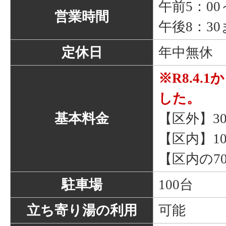
午前5：0
営業時間
午後8：3
定休日
年中無休
※R8.4.
した。
基本料金
【区外】30
【区内】10
【区内の7
駐車場
100台
立ち寄り湯の利用
可能