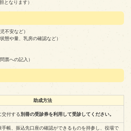
担となります）
育児不安など）
の状態や量、乳房の確認など）
質問票への記入）
助成方法
に交付する
別冊の受診券を利用して受診してください。
康手帳、振込先口座の確認ができるものを持参し、役場で