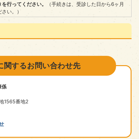
きを行ってください。
（手続きは、受診した日から6ヶ月
ださい。）
に関するお問い合わせ先
康係
1565番地2
せ