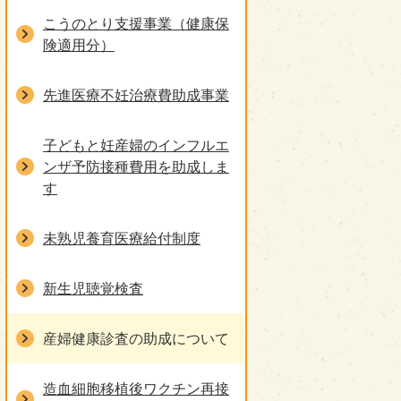
こうのとり支援事業（健康保
険適用分）
先進医療不妊治療費助成事業
子どもと妊産婦のインフルエ
ンザ予防接種費用を助成しま
す
未熟児養育医療給付制度
新生児聴覚検査
産婦健康診査の助成について
造血細胞移植後ワクチン再接