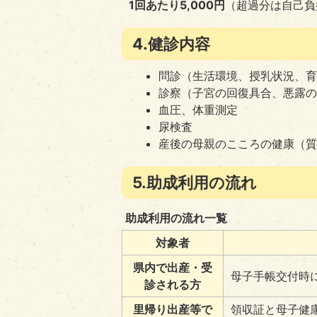
1回あたり5,000円
（超過分は自己負
4.健診内容
問診（生活環境、授乳状況、
診察（子宮の回復具合、悪露
血圧、体重測定
尿検査
産後の母親のこころの健康（
5.助成利用の流れ
助成利用の流れ一覧
対象者
県内で出産・受
母子手帳交付時
診される方
里帰り出産等で
領収証と母子健