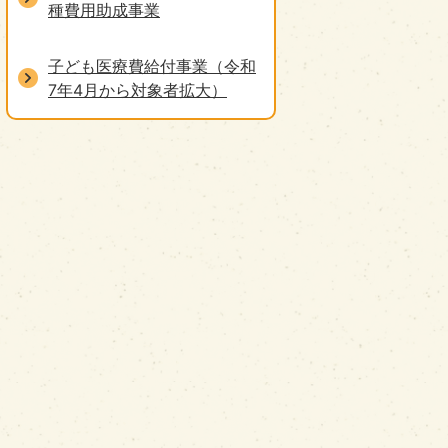
種費用助成事業
子ども医療費給付事業（令和
7年4月から対象者拡大）