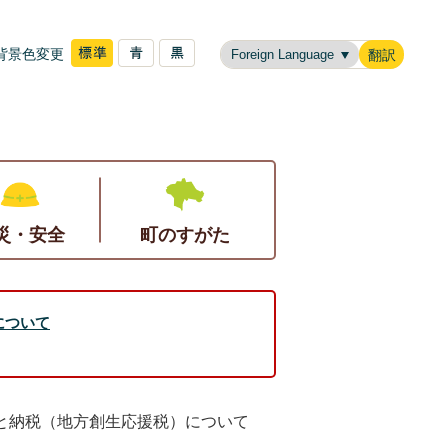
背景色変更
翻訳
災・安全
町のすがた
について
と納税（地方創生応援税）について