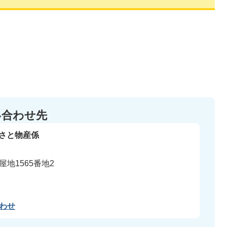
い合わせ先
るさと物産係
地1565番地2
わせ