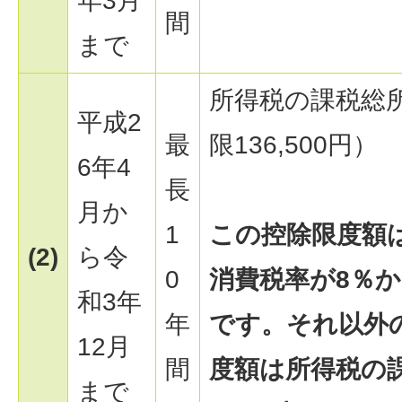
年3月
間
まで
所得税の課税総
平成2
最
限136,500円）
6年4
長
月か
1
この控除限度額
(2)
ら令
0
消費税率が8％か
和3年
年
です。それ以外
12月
間
度額は所得税の
まで