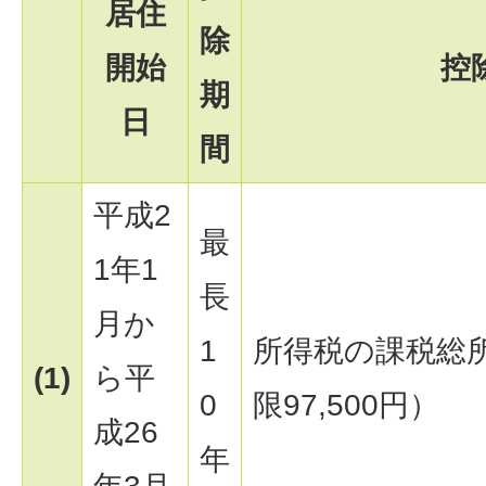
居住
除
開始
控
期
日
間
平成2
最
1年1
長
月か
1
所得税の課税総
(1)
ら平
0
限97,500円）
成26
年