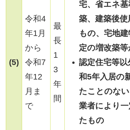
宅、省エネ基
令和4
築、建築後使
最
年1月
もの、宅地建
長
から
定の増改築等
1
(5)
令和7
認定住宅等以
3
年12
和5年入居の
年
月ま
たことのない
間
で
業者により一
たもの