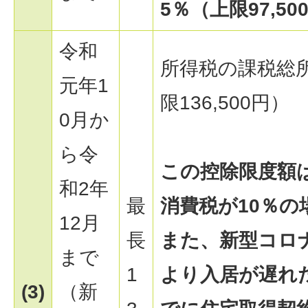
5％（上限97,5
令和
所得税の課税総
元年1
限136,500円）
0月か
ら令
この控除限度額
和2年
最
消費税が10％
12月
長
また、新型コロ
まで
1
より入居が遅れ
(3)
（新