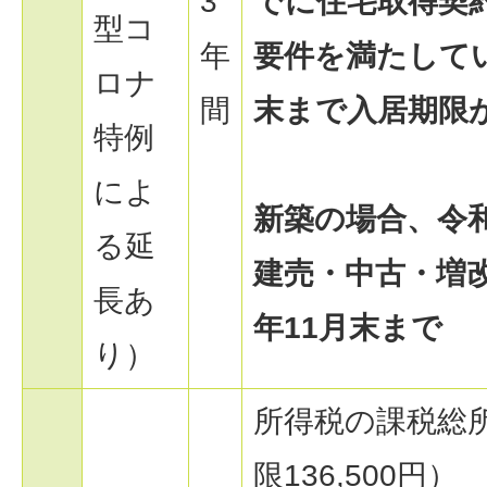
3
でに住宅取得契
型コ
年
要件を満たしてい
ロナ
間
末まで入居期限
特例
によ
新築の場合、令和
る延
建売・中古・増
長あ
年11月末まで
り）
所得税の課税総
限136,500円）