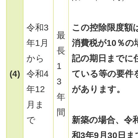
令和3
この控除限度額
最
年1月
消費税が10％
長
から
記の期日までに
1
(4)
令和4
ている等の要件
3
年12
があります。
年
月ま
間
で
新築の場合、令和
和3年9月30日ま