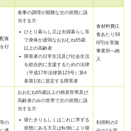
食事の調理が困難な次の状態に該
当する方
食材料費(1
ひとり暮らし又は夫婦暮らし等
食あたり58
配食
で身体が虚弱なおおむね65歳
0円)を実施
を行
以上の高齢者
事業所へ納
障害者の日常生活及び社会生活
入
を総合的に支援するための法律
（平成17年法律第123号）第4
条第1項に規定する障害者
おおむね65歳以上の独居世帯及び
高齢者のみの世帯で次の状態に該
当する方
寝たきりもしくはこれに準ずる
等の
利用料の3
状態にある方又は転倒により寝
に通
分の1を実