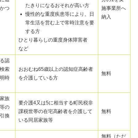
たきりになるおそれが高い方
かつ
施事業所へ
慢性的な重度疾患等により、日
納入
常生活を営む上で常時注意を要
する方
ひとり暮らしの重度身体障害者
など
る認
検索
おおむね65歳以上の認知症高齢者
無料
明時
を介護している方
家族
要介護4又は5に相当する町民税非
等の
課税世帯の在宅高齢者を介護して
無料
引換
いる同居家族等
無料（ただ