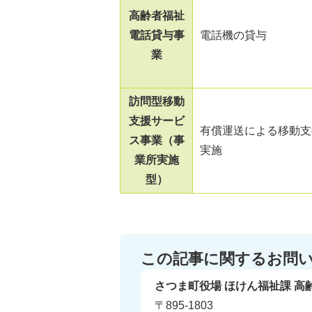
高齢者福祉
電話貸与事
電話機の貸与
業
訪問型移動
支援サービ
有償運送による移動支
ス事業（事
実施
業所実施
型）
この記事に関するお問
さつま町役場 ほけん福祉課 高
〒895-1803