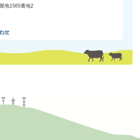
地1565番地2
わせ