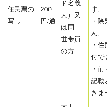
ド名義
住民票の
200
す。
人）又
写し
円/通
・除
は同一
ん。
世帯員
・住
の方
付で
・前
記載
きま