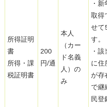
・新
取得
せて
本人
所得証明
す。
（カー
書
200
・該
ド名義
所得・課
円/通
に住
人）の
税証明書
が存
み
で継
民登