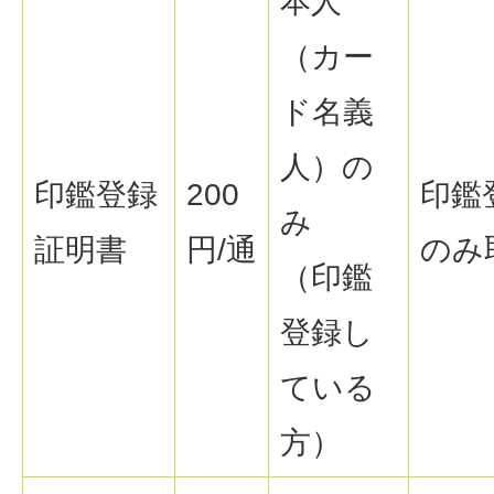
本人
（カー
ド名義
人）の
印鑑登録
200
印鑑
み
証明書
円/通
のみ
（印鑑
登録し
ている
方）