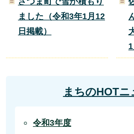
さつま町で雪が積もり
ました（令和3年1月12
日掲載）
まちのHOTニ
令和3年度