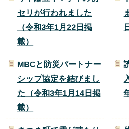
セリが行われました
（令和3年1月22日掲
載）
MBCと防災パートナー
シップ協定を結びまし
た（令和3年1月14日掲
載）