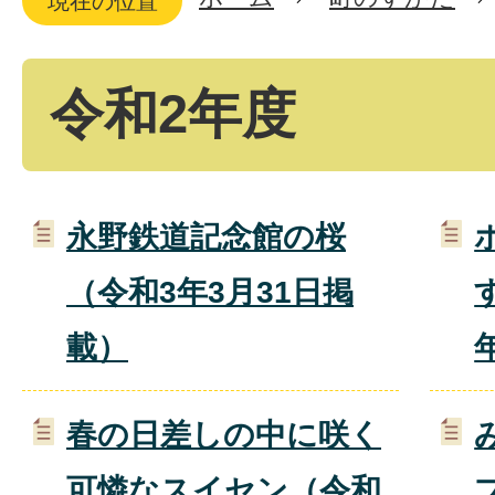
現在の位置
令和2年度
永野鉄道記念館の桜
（令和3年3月31日掲
載）
春の日差しの中に咲く
可憐なスイセン（令和