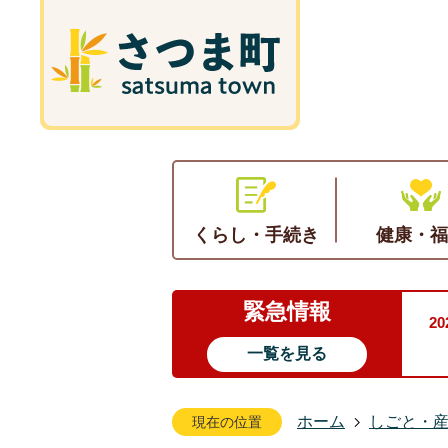
くらし・手続き
健康・福
緊急情報
2
一覧を見る
ホーム
しごと・
現在の位置