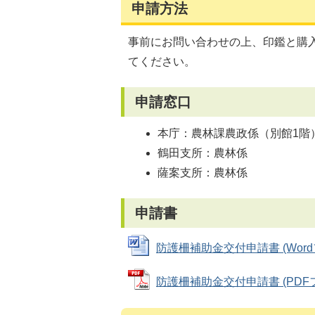
申請方法
事前にお問い合わせの上、印鑑と購
てください。
申請窓口
本庁：農林課農政係（別館1階
鶴田支所：農林係
薩案支所：農林係
申請書
防護柵補助金交付申請書 (Wordファ
防護柵補助金交付申請書 (PDFファ