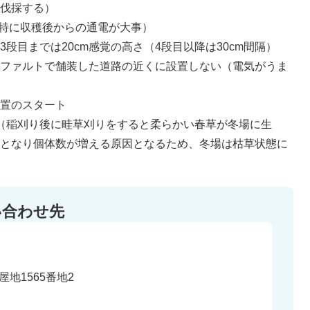
（伐採する）
（特に収穫後からの通電が大事）
段目までは20cm感覚の高さ（4段目以降は30cm間隔）
スファルトで舗装した道路の近くに設置しない（電気がうま
設置のスタート
（稲刈り後に畦草刈りをすると柔らかい春草が冬場に生
サとなり個体数が増える原因となるため、冬場は枯草状態に
い合わせ先
地1565番地2