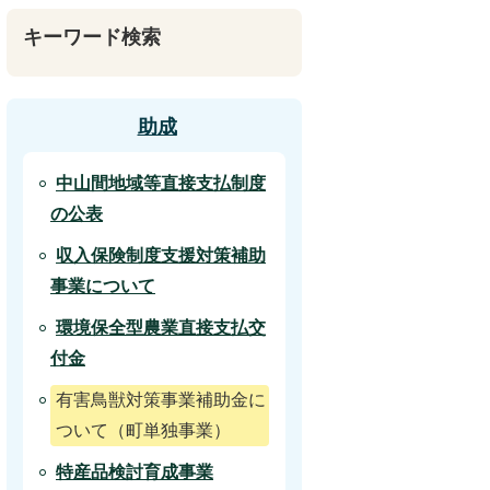
キーワード検索
助成
中山間地域等直接支払制度
の公表
収入保険制度支援対策補助
事業について
環境保全型農業直接支払交
付金
有害鳥獣対策事業補助金に
ついて（町単独事業）
特産品検討育成事業