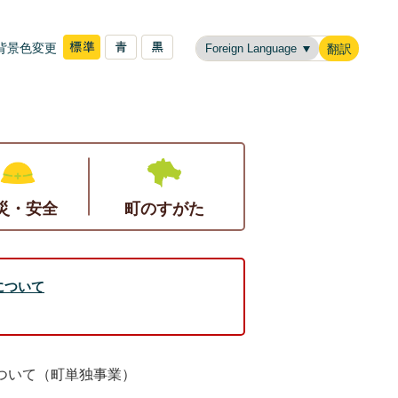
背景色変更
翻訳
災・安全
町のすがた
について
ついて（町単独事業）