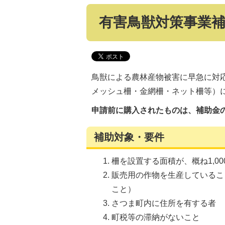
有害鳥獣対策事業
鳥獣による農林産物被害に早急に対
メッシュ柵・金網柵・ネット柵等）
申請前に購入されたものは、補助金
補助対象・要件
柵を設置する面積が、概ね1,0
販売用の作物を生産しているこ
こと）
さつま町内に住所を有する者
町税等の滞納がないこと