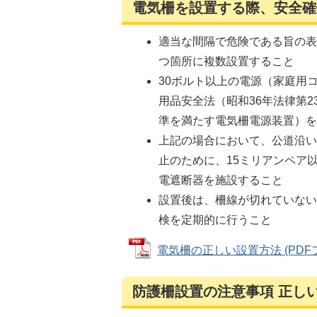
電気柵を設置する際、安全確
適当な間隔で危険である旨の
つ箇所に複数設置すること
30ボルト以上の電源（家庭用
用品安全法（昭和36年法律第
準を満たす電気柵電源装置）
上記の場合において、公道沿
止のために、15ミリアンペア
電遮断器を施設すること
設置後は、柵線が切れていな
検を定期的に行うこと
電気柵の正しい設置方法 (PDFファ
防護柵設置の注意事項 正し