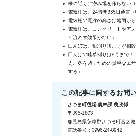
柵の近くに潜み場を作らない
電気柵は、24時間365日通電
電気柵の電線の高さは地面から3
電気柵は、コンクリートやア
く流れず効果がない）
田んぼは、稲刈り後こそが柵
田んぼの畦草刈りは9月まで！
え、冬を越すための貴重なエ
する）
この記事に関するお問
さつま町役場 農林課 農政係
〒895-1803
鹿児島県薩摩郡さつま町宮之城屋
電話番号：0996-24-8942