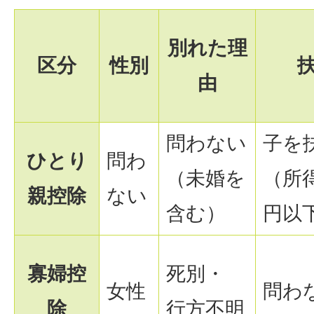
別れた理
区分
性別
由
問わない
子を
ひとり
問わ
（未婚を
（所得
親控除
ない
含む）
円以
寡婦控
死別・
女性
問わ
除
行方不明