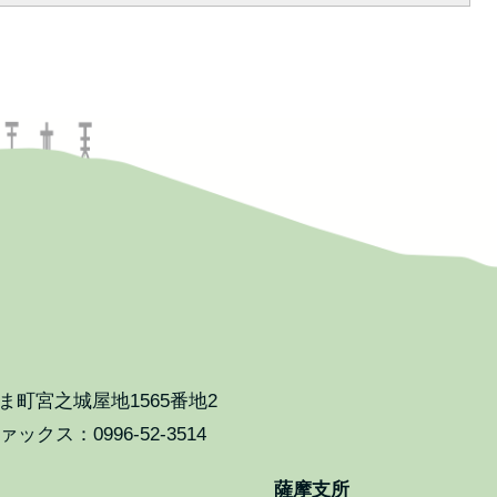
町宮之城屋地1565番地2
ックス：0996-52-3514
薩摩支所