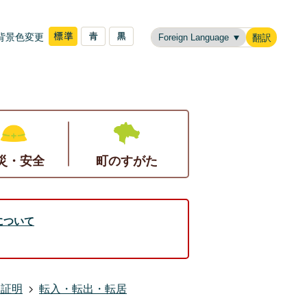
背景色変更
翻訳
災・安全
町のすがた
について
・証明
転入・転出・転居