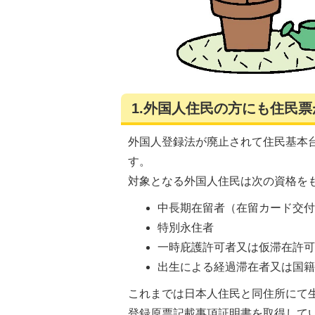
1.外国人住民の方にも住民
外国人登録法が廃止されて住民基本
す。
対象となる外国人住民は次の資格を
中長期在留者（在留カード交
特別永住者
一時庇護許可者又は仮滞在許
出生による経過滞在者又は国
これまでは日本人住民と同住所にて
登録原票記載事項証明書を取得して