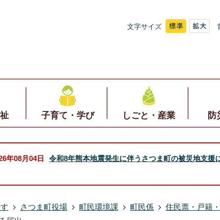
文字サイズ
祉
子育て・学び
しごと・産業
防
026年08月04日
令和8年熊本地震発生に伴うさつま町の被災地支援
探す
さつま町役場
町民環境課
町民係
住民票・戸籍