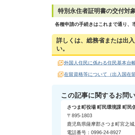
特別永住者証明書の交付対
各種申請の手続きはこれまで通り、
詳しくは、総務省または出入
い。
外国人住民に係わる住民基本台
在留資格等について（出入国在
この記事に関するお問
さつま町役場 町民環境課 町民
〒895-1803
鹿児島県薩摩郡さつま町宮之城屋
電話番号：0996-24-8927