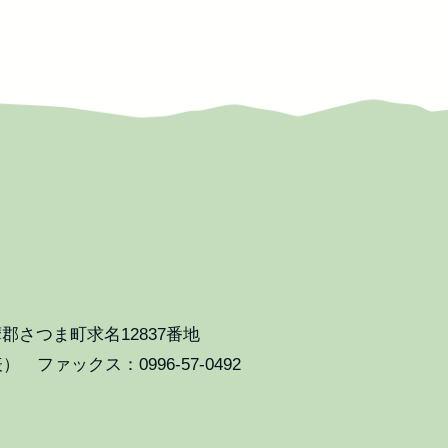
郡さつま町求名12837番地
表） ファックス：0996-57-0492