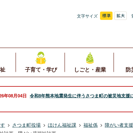
文字サイズ
祉
子育て・学び
しごと・産業
防
026年08月04日
令和8年熊本地震発生に伴うさつま町の被災地支援
探す
さつま町役場
ほけん福祉課
福祉係
障がい者支