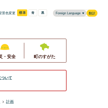
背景色変更
翻訳
災・安全
町のすがた
について
援
計画