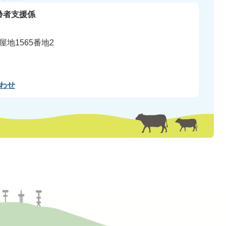
齢者支援係
地1565番地2
わせ