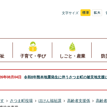
文字サイズ
祉
子育て・学び
しごと・産業
防
026年08月04日
令和8年熊本地震発生に伴うさつま町の被災地支援
探す
さつま町役場
ほけん福祉課
高齢者支援係
高齢