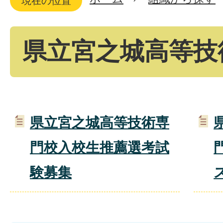
現在の位置
県立宮之城高等技
県立宮之城高等技術専
門校入校生推薦選考試
験募集