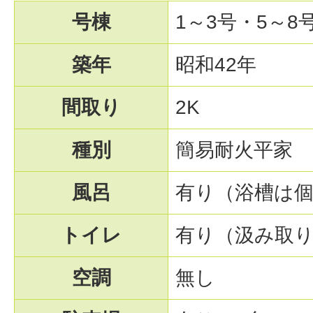
号棟
1～3号・5～8
築年
昭和42年
間取り
2K
種別
簡易耐火平家
風呂
有り（浴槽は
トイレ
有り（汲み取
空調
無し