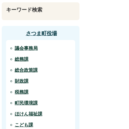
キーワード検索
さつま町役場
議会事務局
総務課
総合政策課
財政課
税務課
町民環境課
ほけん福祉課
こども課