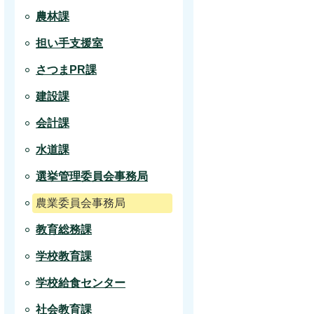
農林課
担い手支援室
さつまPR課
建設課
会計課
水道課
選挙管理委員会事務局
農業委員会事務局
教育総務課
学校教育課
学校給食センター
社会教育課