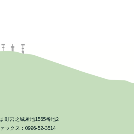
町宮之城屋地1565番地2
ックス：0996-52-3514