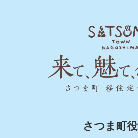
SATSUMA
TOWN
KAGOSHIMA
来
て、
魅
て、
感
さつま町役
動。