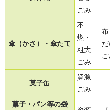
ごみ
不
布
燃・
傘（かさ）・傘たて
だ
粗大
ご
ごみ
資源
菓子缶
ごみ
菓子・パン等の袋