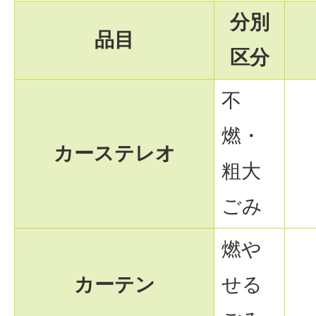
分別
品目
区分
不
燃・
カーステレオ
粗大
ごみ
燃や
カーテン
せる