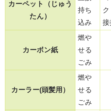
カーペット（じゅう
持ち
ク
たん）
込み
接
燃や
カーボン紙
せる
ごみ
燃や
カーラー(頭髪用）
せる
ごみ