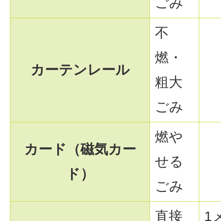
ごみ
不
燃・
カーテンレール
粗大
ごみ
燃や
カード（磁気カー
せる
ド）
ごみ
直接
1