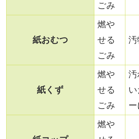
ごみ
燃や
紙おむつ
せる
汚
ごみ
燃や
汚
紙くず
せる
い
ごみ
ー
燃や