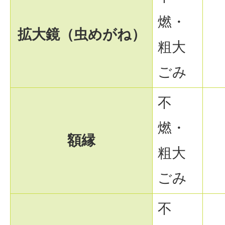
燃・
拡大鏡（虫めがね）
粗大
ごみ
不
燃・
額縁
粗大
ごみ
不