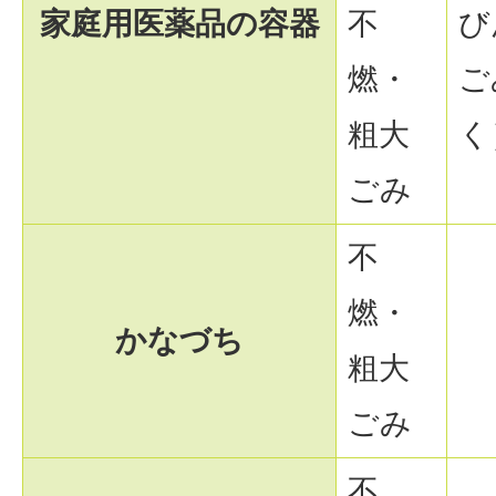
家庭用医薬品の容器
不
び
燃・
ご
粗大
く
ごみ
不
燃・
かなづち
粗大
ごみ
不