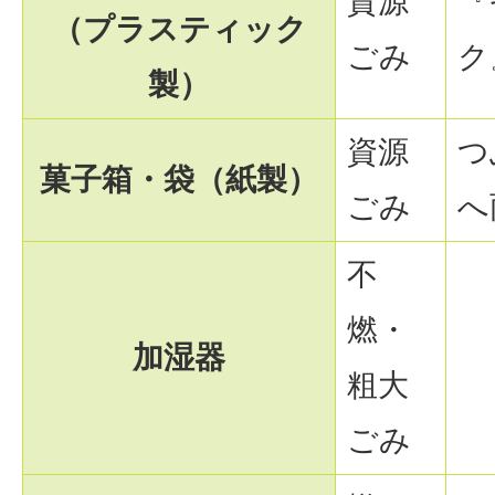
資源
『
（プラスティック
ごみ
ク
製）
資源
つ
菓子箱・袋（紙製）
ごみ
へ
不
燃・
加湿器
粗大
ごみ