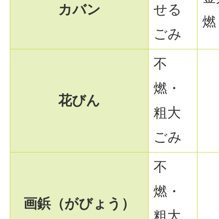
カバン
せる
燃
ごみ
不
燃・
花びん
粗大
ごみ
不
燃・
画鋲（がびょう）
粗大