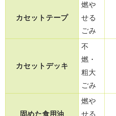
燃や
カセットテープ
せる
ごみ
不
燃・
カセットデッキ
粗大
ごみ
燃や
固めた食用油
せる