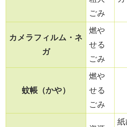
ごみ
燃や
カメラフィルム・ネ
せる
ガ
ごみ
燃や
蚊帳（かや）
せる
ごみ
紙