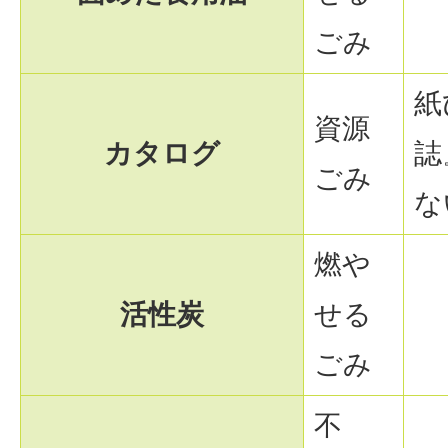
ごみ
紙
資源
カタログ
誌
ごみ
な
燃や
活性炭
せる
ごみ
不