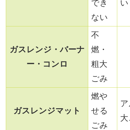
でき
い
ない
不
ガスレンジ・バーナ
燃・
ー・コンロ
粗大
ごみ
燃や
ア
ガスレンジマット
せる
大
ごみ