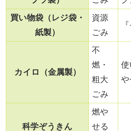
買い物袋（レジ袋・
資源
『
紙製）
ごみ
不
燃・
使
カイロ（金属製）
粗大
や
ごみ
燃や
科学ぞうきん
せる