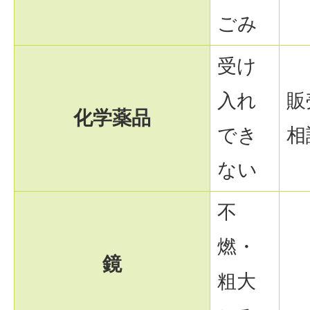
ごみ
受け
入れ
販
化学薬品
でき
相
ない
不
燃・
鏡
粗大