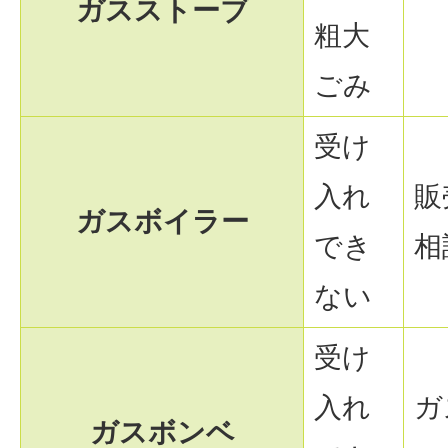
ガスストーブ
粗大
ごみ
受け
入れ
販
ガスボイラー
でき
相
ない
受け
入れ
ガ
ガスボンベ