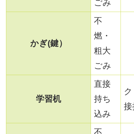
ごみ
不
燃・
かぎ(鍵）
粗大
ごみ
直接
ク
学習机
持ち
接
込み
不