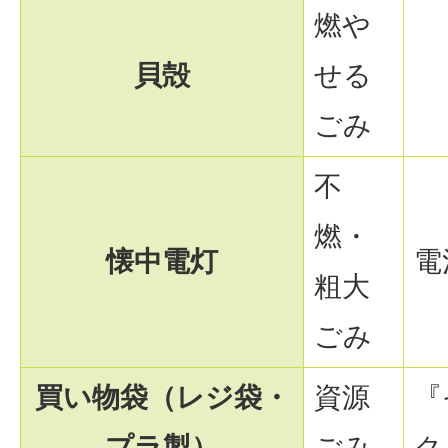
燃や
貝殻
せる
ごみ
不
燃・
懐中電灯
電
粗大
ごみ
買い物袋（レジ袋・
資源
『
プラ製）
ごみ
ク