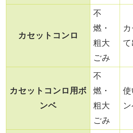
不
燃・
カ
カセットコンロ
粗大
て
ごみ
不
カセットコンロ用ボ
燃・
使
ンベ
粗大
ン
ごみ