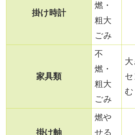
燃・
掛け時計
粗大
ごみ
不
大
燃・
家具類
セ
粗大
む
ごみ
燃や
掛け軸
せる