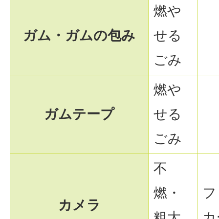
燃や
ガム・ガムの包み
せる
ごみ
燃や
ガムテープ
せる
ごみ
不
燃・
フ
カメラ
粗大
カ