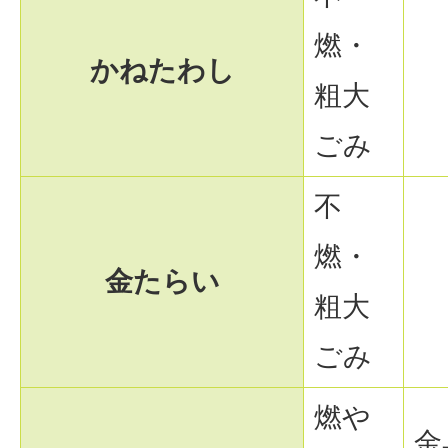
燃・
かねたわし
粗大
ごみ
不
燃・
金たらい
粗大
ごみ
燃や
金