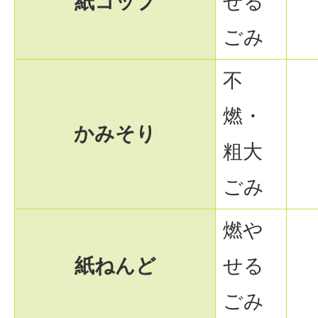
紙コップ
せる
ごみ
不
燃・
かみそり
粗大
ごみ
燃や
紙ねんど
せる
ごみ