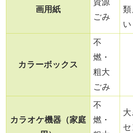
資源
画用紙
類
ごみ
い
不
燃・
カラーボックス
粗大
ごみ
不
大
カラオケ機器（家庭
燃・
セ