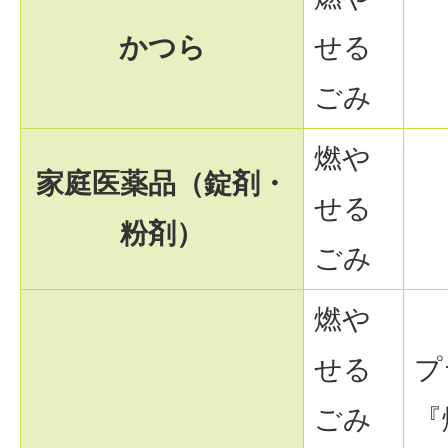
かつら
せる
ごみ
燃や
家庭医薬品（錠剤・
せる
粉剤）
ごみ
燃や
せる
プ
ごみ
『