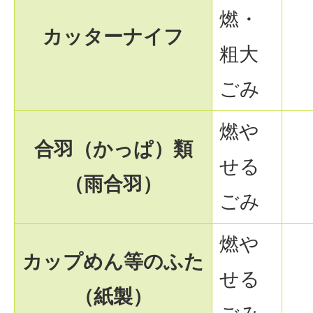
燃・
カッターナイフ
粗大
ごみ
燃や
合羽（かっぱ）類
せる
（雨合羽）
ごみ
燃や
カップめん等のふた
せる
（紙製）