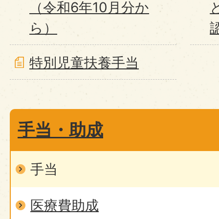
（令和6年10月分か
ら）
特別児童扶養手当
手当・助成
手当
医療費助成