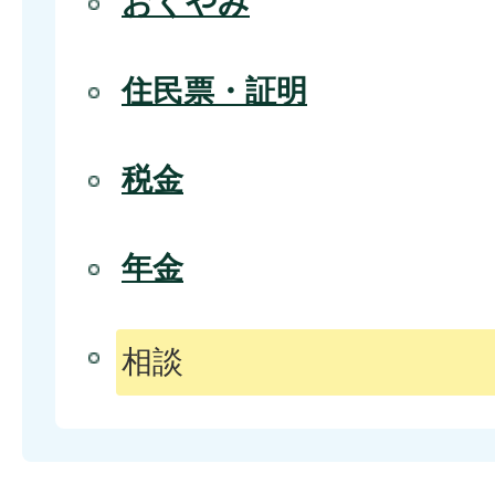
おくやみ
住民票・証明
税金
年金
相談