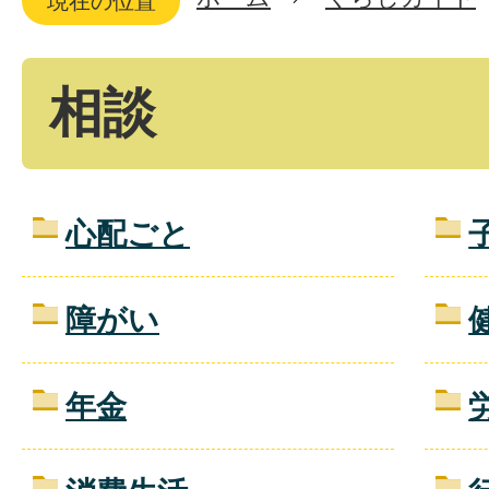
現在の位置
相談
心配ごと
障がい
年金