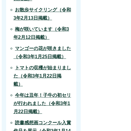
お散歩サイクリング（令和
3年2月13日掲載）
梅が咲いています（令和3
年2月12日掲載）
マンゴーの花が咲きました
（令和3年1月25日掲載）
トマトの収穫が始まりまし
た（令和3年1月22日掲
載）
今年は丑年！子牛の初セリ
が行われました（令和3年1
月22日掲載）
読書感想画コンクール入賞
作品を展示（令和3年1月14