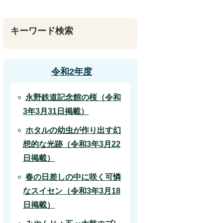
キーワード検索
令和2年度
永野鉄道記念館の桜（令和
3年3月31日掲載）
ホタルの幼虫が作り出す幻
想的な光跡（令和3年3月22
日掲載）
春の日差しの中に咲く可憐
なスイセン（令和3年3月18
日掲載）