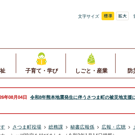
文字サイズ
祉
子育て・学び
しごと・産業
防
026年08月04日
令和8年熊本地震発生に伴うさつま町の被災地支援
探す
さつま町役場
総務課
秘書広報係
広報・広聴