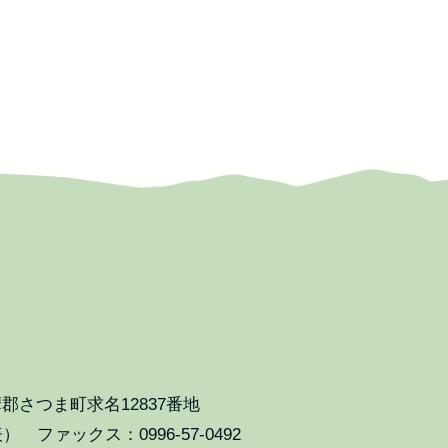
郡さつま町求名12837番地
表） ファックス：0996-57-0492