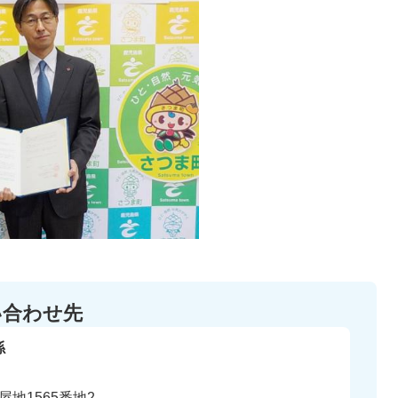
い合わせ先
係
地1565番地2