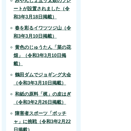
みやんじょ五ッ太鼓のプレ
ートが設置されました（令
和3年3月18日掲載）
春を彩るイワツツジ山（令
和3年3月10日掲載）
黄色のじゅうたん「菜の花
畑」（令和3年3月10日掲
載）
鶴田ダムでジョギング大会
（令和3年3月10日掲載）
和紙の原料「梶」の皮はぎ
（令和3年2月26日掲載）
障害者スポーツ「ボッチ
ャ」に挑戦（令和3年2月22
日掲載）