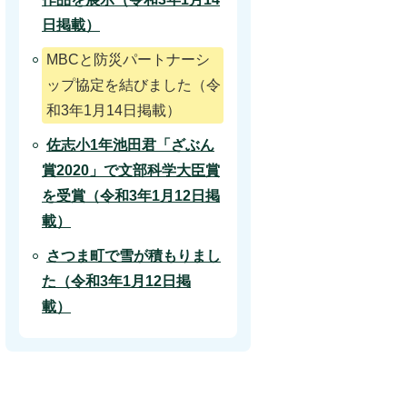
日掲載）
MBCと防災パートナーシ
ップ協定を結びました（令
和3年1月14日掲載）
佐志小1年池田君「ざぶん
賞2020」で文部科学大臣賞
を受賞（令和3年1月12日掲
載）
さつま町で雪が積もりまし
た（令和3年1月12日掲
載）