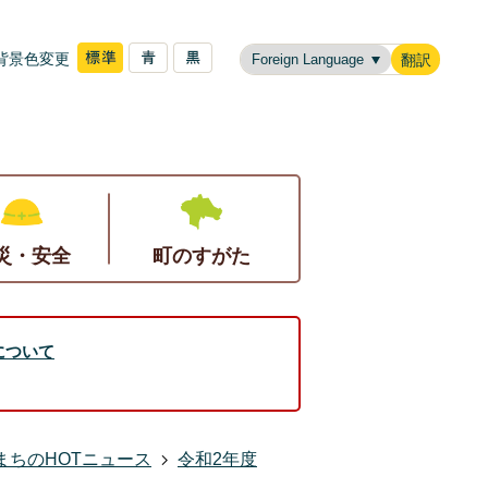
背景色変更
翻訳
災・安全
町のすがた
について
まちのHOTニュース
令和2年度