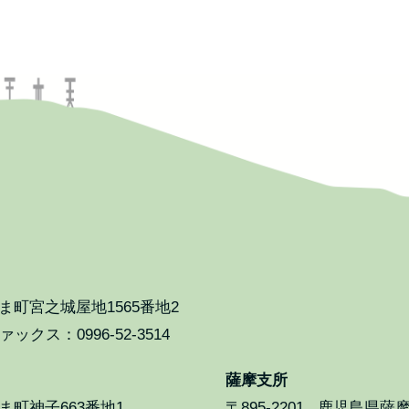
町宮之城屋地1565番地2
ックス：0996-52-3514
薩摩支所
町神子663番地1
〒895-2201
鹿児島県薩摩