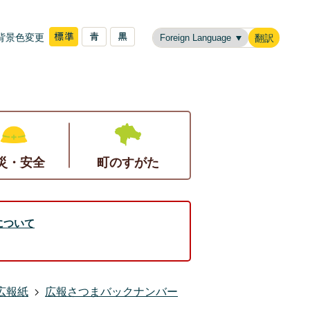
背景色変更
翻訳
災・安全
町のすがた
について
広報紙
広報さつまバックナンバー