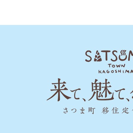
SATSUMA
TOWN
KAGOSHIMA
来
て、
魅
て、