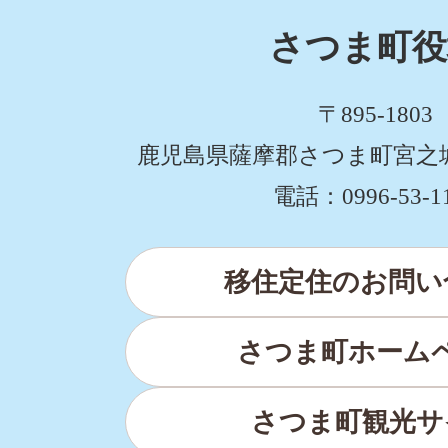
感
さつま町役
動。
さ
〒895-1803
つ
鹿児島県薩摩郡さつま町宮之城屋
ま
電話：0996-53-1
町
移
移住定住のお問い
住
定
さつま町ホーム
住
サ
さつま町観光サ